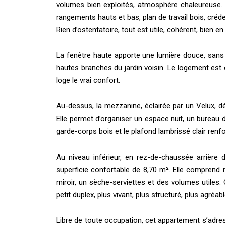
volumes bien exploités, atmosphère chaleureuse. 
rangements hauts et bas, plan de travail bois, créde
Rien d’ostentatoire, tout est utile, cohérent, bien en
La fenêtre haute apporte une lumière douce, sans v
hautes branches du jardin voisin. Le logement est en
loge le vrai confort.
Au-dessus, la mezzanine, éclairée par un Velux, dé
Elle permet d’organiser un espace nuit, un burea
garde-corps bois et le plafond lambrissé clair renf
Au niveau inférieur, en rez-de-chaussée arrière d
superficie confortable de 8,70 m². Elle compren
miroir, un sèche-serviettes et des volumes utiles
petit duplex, plus vivant, plus structuré, plus agréab
Libre de toute occupation, cet appartement s’adre