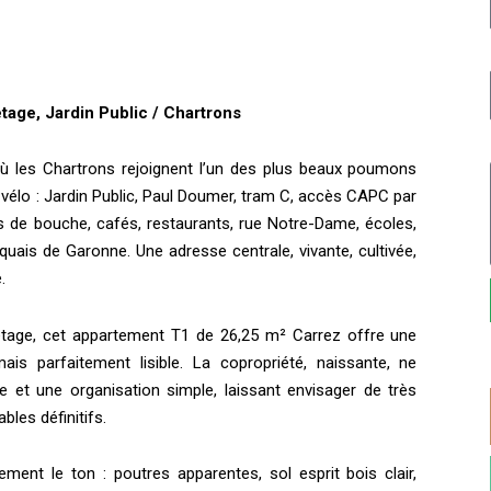
tage, Jardin Public / Chartrons
 où les Chartrons rejoignent l’un des plus beaux poumons
ou à vélo : Jardin Public, Paul Doumer, tram C, accès CAPC par
s de bouche, cafés, restaurants, rue Notre-Dame, écoles,
uais de Garonne. Une adresse centrale, vivante, cultivée,
.
r étage, cet appartement T1 de 26,25 m² Carrez offre une
ais parfaitement lisible. La copropriété, naissante, ne
et une organisation simple, laissant envisager de très
les définitifs.
ent le ton : poutres apparentes, sol esprit bois clair,