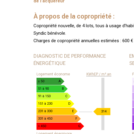
de l’acquéreur
À propos de la copropriété :
Copropriété nouvelle, de 4 lots, tous à usage d’habi
Syndic bénévole.
Charges de copropriété annuelles estimées : 600 €
DIAGNOSTIC DE PERFORMANCE
E
ÉNERGÉTIQUE
S
DIAGNOSTIC
E
Logement économe
KWhEP / m².an
F
DE
D
PERFORMANCE
G
≤ 50
A
ÉNERGÉTIQUE
À
51 à 90
B
E
91 à 150
C
D
151 à 230
D
S
231 à 330
E
KWhEP
314
/
331 à 450
F
m².an
> 450
G
Logement énergivore
F