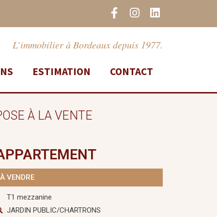
F
I
L
a
n
i
c
s
n
e
t
k
L’immobilier à Bordeaux depuis 1977.
b
a
e
o
g
d
ONS
ESTIMATION
CONTACT
o
r
i
k
a
n
-
m
f
POSE À LA VENTE
APPARTEMENT
À VENDRE
T1 mezzanine
JARDIN PUBLIC/CHARTRONS