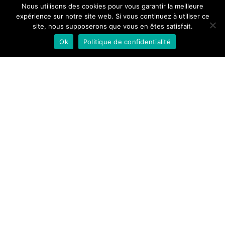
Nous utilisons des cookies pour vous garantir la meilleure
expérience sur notre site web. Si vous continuez à utiliser ce
site, nous supposerons que vous en êtes satisfait.
Ok
Politique de confidentialité
Suivez-nous sur Instagram
© Toit Francais Agence Conseil - 61 cours de verdun - 33000
Bordeaux
TOIT FRANÇAIS AGENCE CONSEIL S.A.R.L au capital de 7622 €, SIRET 311 009 146 00011,
représentée par son Gérant Pierre BICAIS, titulaire de la carte professionnelle «
transactions sur immeubles et fonds de commerce » et « gestion immobilière » n° CPI 3301
2017 000 016 571, valable jusqu'au 09/02/2029 et délivrée par la CCI de Bordeaux-Gironde
le 10/02/2026. Garanties financières : CEGC- 16 Rue HOCHE - TOUR KUPKA B - 92919 PARIS