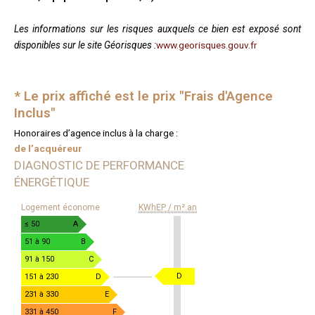
Les informations sur les risques auxquels ce bien est exposé sont
disponibles sur le site Géorisques :
www.georisques.gouv.fr
* Le prix affiché est le prix "Frais d'Agence
Inclus"
Honoraires d’agence inclus à la charge :
de l’acquéreur
DIAGNOSTIC DE PERFORMANCE
ÉNERGÉTIQUE
DIAGNOSTIC
Logement économe
KWhEP / m².an
DE
PERFORMANCE
≤ 50
A
ÉNERGÉTIQUE
51 à 90
B
91 à 150
C
KWhEP
D
151 à 230
D
/
231 à 330
E
m².an
331 à 450
F