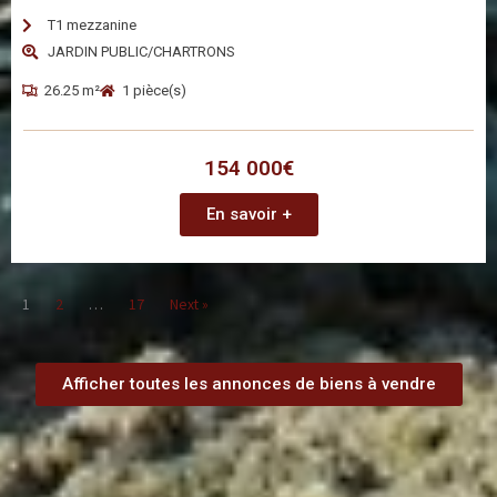
T1 mezzanine
JARDIN PUBLIC/CHARTRONS
26.25 m²
1 pièce(s)
154 000€
En savoir +
1
2
…
17
Next »
Afficher toutes les annonces de biens à vendre