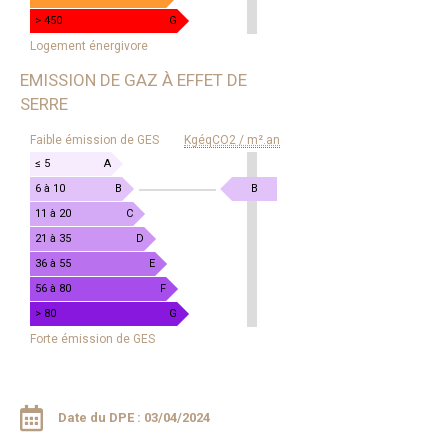
> 450
G
Logement énergivore
EMISSION DE GAZ À EFFET DE
SERRE
EMISSION
Faible émission de GES
KgéqCO2 / m².an
DE
GAZ
≤ 5
A
À
KgéqCO2
6 à 10
B
B
EFFET
/
11 à 20
C
DE
m².an
21 à 35
D
SERRE
36 à 55
E
56 à 80
F
> 80
G
Forte émission de GES
Date du DPE : 03/04/2024