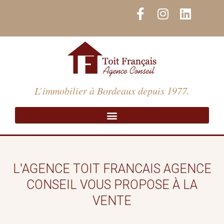
Aller
F
I
L
au
a
n
i
contenu
c
s
n
e
t
k
b
a
e
o
g
d
o
r
i
L’immobilier à Bordeaux depuis 1977.
k
a
n
-
m
f
L'AGENCE TOIT FRANCAIS AGENCE
CONSEIL VOUS PROPOSE À LA
VENTE