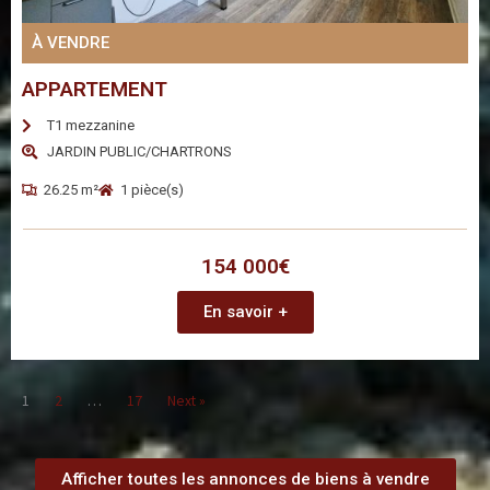
À VENDRE
APPARTEMENT
T1 mezzanine
JARDIN PUBLIC/CHARTRONS
26.25 m²
1 pièce(s)
154 000€
En savoir +
1
2
…
17
Next »
Afficher toutes les annonces de biens à vendre