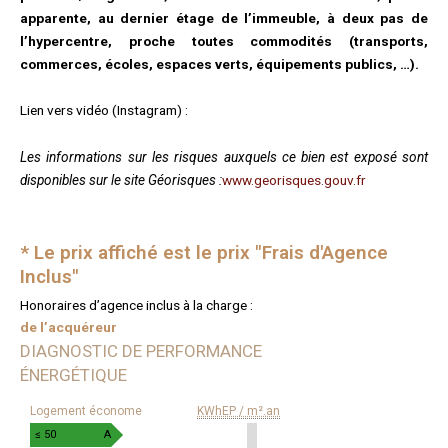
apparente, au dernier étage de l’immeuble, à deux pas de
l’hypercentre, proche toutes commodités (transports,
commerces, écoles, espaces verts, équipements publics, …).
Lien vers vidéo (Instagram) :
Les informations sur les risques auxquels ce bien est exposé sont
disponibles sur le site Géorisques :
www.georisques.gouv.fr
* Le prix affiché est le prix "Frais d'Agence
Inclus"
Honoraires d’agence inclus à la charge :
de l’acquéreur
DIAGNOSTIC DE PERFORMANCE
ÉNERGÉTIQUE
DIAGNOSTIC
Logement économe
KWhEP / m².an
DE
PERFORMANCE
≤ 50
A