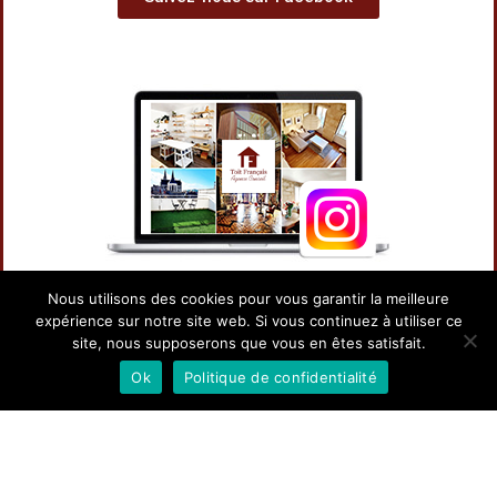
Nous utilisons des cookies pour vous garantir la meilleure
expérience sur notre site web. Si vous continuez à utiliser ce
Suivez-nous sur Instagram
site, nous supposerons que vous en êtes satisfait.
Ok
Politique de confidentialité
© Toit Francais Agence Conseil - 61 cours de verdun - 33000
Bordeaux