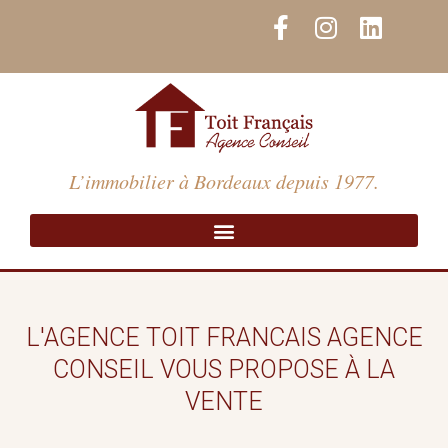
Aller
F
I
L
au
a
n
i
contenu
c
s
n
e
t
k
b
a
e
o
g
d
o
r
i
L’immobilier à Bordeaux depuis 1977.
k
a
n
-
m
f
L'AGENCE TOIT FRANCAIS AGENCE
CONSEIL VOUS PROPOSE À LA
VENTE