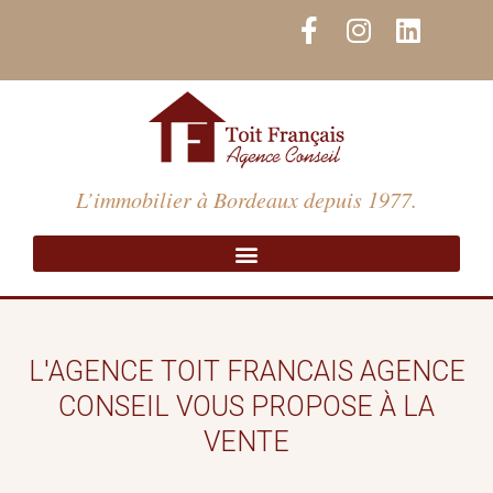
Aller
F
I
L
au
a
n
i
contenu
c
s
n
e
t
k
b
a
e
o
g
d
o
r
i
L’immobilier à Bordeaux depuis 1977.
k
a
n
-
m
f
L'AGENCE TOIT FRANCAIS AGENCE
CONSEIL VOUS PROPOSE À LA
VENTE