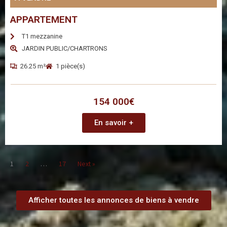
APPARTEMENT
T1 mezzanine
JARDIN PUBLIC/CHARTRONS
26.25 m²
1 pièce(s)
154 000€
En savoir +
1
2
…
17
Next »
Afficher toutes les annonces de biens à vendre