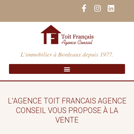
Aller
F
I
L
au
a
n
i
contenu
c
s
n
e
t
k
b
a
e
o
g
d
o
r
i
L’immobilier à Bordeaux depuis 1977.
k
a
n
-
m
f
L'AGENCE TOIT FRANCAIS AGENCE
CONSEIL VOUS PROPOSE À LA
VENTE