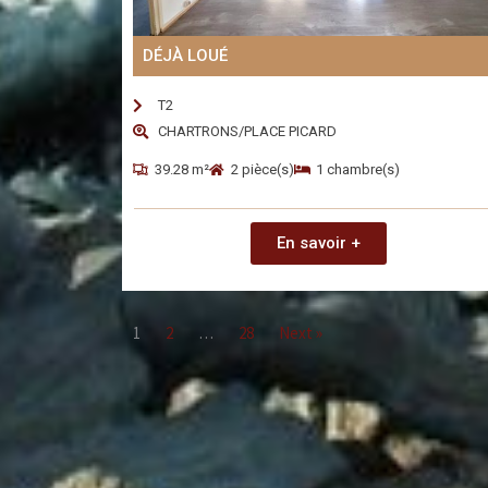
DÉJÀ LOUÉ
T2
CHARTRONS/PLACE PICARD
39.28 m²
2 pièce(s)
1 chambre(s)
En savoir +
1
2
…
28
Next »