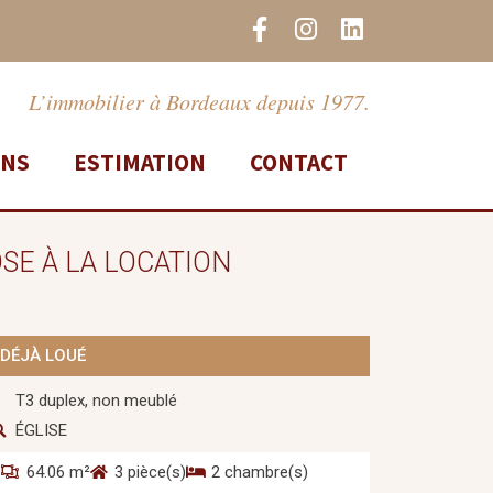
F
I
L
a
n
i
c
s
n
e
t
k
L’immobilier à Bordeaux depuis 1977.
b
a
e
o
g
d
ONS
ESTIMATION
CONTACT
o
r
i
k
a
n
-
m
f
SE À LA LOCATION
DÉJÀ LOUÉ
T3 duplex, non meublé
ÉGLISE
64.06 m²
3 pièce(s)
2 chambre(s)