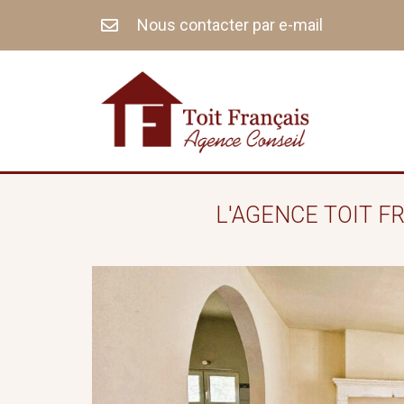
Aller
Nous contacter par e-mail
au
contenu
L'AGENCE TOIT F