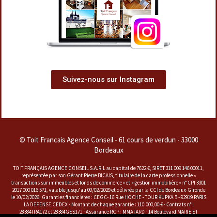
Suivez-nous sur Instagram
© Toit Francais Agence Conseil - 61 cours de verdun - 33000
Bordeaux
TOIT FRANÇAIS AGENCE CONSEIL S.A.R.L au capital de 7622 €, SIRET 311 009 146 00011,
représentée par son Gérant Pierre BICAIS, titulaire de la carte professionnelle «
transactions sur immeubles et fonds de commerce » et « gestion immobilière » n° CPI 3301
2017 000 016 571, valable jusqu'au 09/02/2029 et délivrée par la CCI de Bordeaux-Gironde
le 10/02/2026. Garanties financières : CEGC- 16 Rue HOCHE - TOUR KUPKA B - 92919 PARIS
LA DEFENSE CEDEX - Montant de chaque garantie : 110.000,00 € - Contrats n° :
28384TRA172 et 28384GES171 - Assurance RCP : MMA IARD - 14 Boulevard MARIE ET