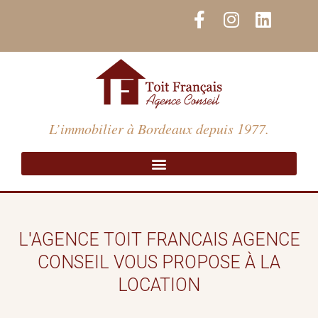
Aller
F
I
L
au
a
n
i
contenu
c
s
n
e
t
k
b
a
e
o
g
d
o
r
i
L’immobilier à Bordeaux depuis 1977.
k
a
n
-
m
f
L'AGENCE TOIT FRANCAIS AGENCE
CONSEIL VOUS PROPOSE À LA
LOCATION