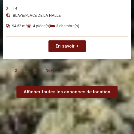
T4
BLAYE/PLACE DE LA HALLE
94.52 m²
4 pièce(s)
3 chambre(s)
En savoir +
1
2
…
28
Next »
Afficher toutes les annonces de location