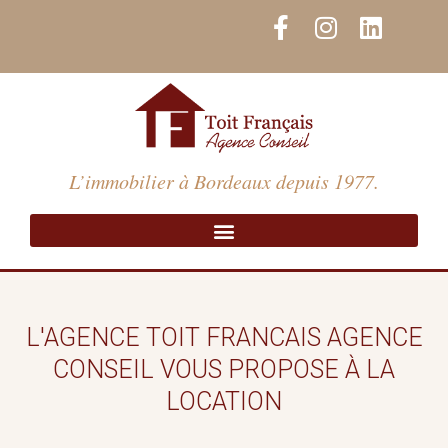
Aller
F
I
L
au
a
n
i
contenu
c
s
n
e
t
k
b
a
e
o
g
d
o
r
i
L’immobilier à Bordeaux depuis 1977.
k
a
n
-
m
f
L'AGENCE TOIT FRANCAIS AGENCE
CONSEIL VOUS PROPOSE À LA
LOCATION