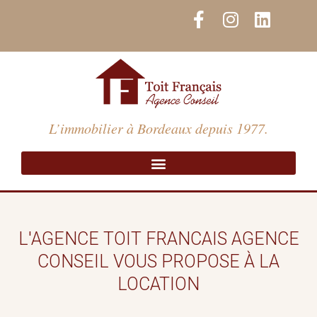
Aller
F
I
L
au
a
n
i
contenu
c
s
n
e
t
k
b
a
e
o
g
d
o
r
i
L’immobilier à Bordeaux depuis 1977.
k
a
n
-
m
f
L'AGENCE TOIT FRANCAIS AGENCE
CONSEIL VOUS PROPOSE À LA
LOCATION