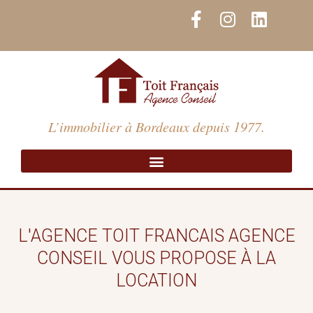
Aller
F
I
L
au
a
n
i
contenu
c
s
n
e
t
k
b
a
e
o
g
d
o
r
i
L’immobilier à Bordeaux depuis 1977.
k
a
n
-
m
f
L'AGENCE TOIT FRANCAIS AGENCE
CONSEIL VOUS PROPOSE À LA
LOCATION