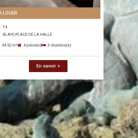
À LOUER
T4
BLAYE/PLACE DE LA HALLE
94.52 m²
4 pièce(s)
3 chambre(s)
En savoir +