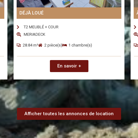
DÉJÀ LOUÉ
T2 MEUBLÉ + COUR
MERIADECK
28.84 m²
2 pièce(s)
1 chambre(s)
En savoir +
Afficher toutes les annonces de location