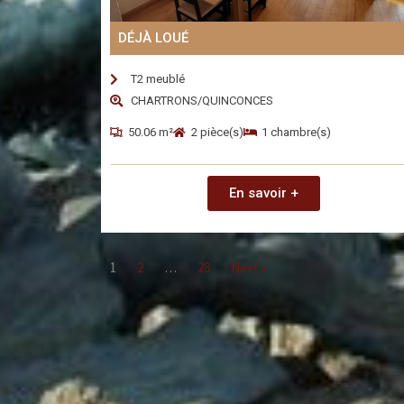
DÉJÀ LOUÉ
T2 meublé
CHARTRONS/QUINCONCES
50.06 m²
2 pièce(s)
1 chambre(s)
En savoir +
1
2
…
28
Next »