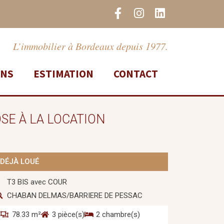
F
I
L
a
n
i
c
s
n
e
t
k
L’immobilier à Bordeaux depuis 1977.
b
a
e
o
g
d
ONS
ESTIMATION
CONTACT
o
r
i
k
a
n
-
m
f
SE À LA LOCATION
DÉJÀ LOUÉ
T3 BIS avec COUR
CHABAN DELMAS/BARRIERE DE PESSAC
78.33 m²
3 pièce(s)
2 chambre(s)