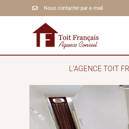
Aller
Nous contacter par e-mail
au
contenu
L'AGENCE TOIT F