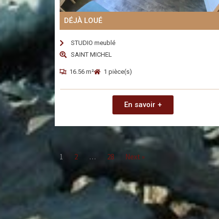
DÉJÀ LOUÉ
STUDIO meublé
SAINT MICHEL
16.56 m²
1 pièce(s)
En savoir +
1
2
…
28
Next »