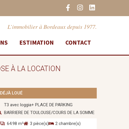
F
I
L
a
n
i
c
s
n
e
t
k
L’immobilier à Bordeaux depuis 1977.
b
a
e
o
g
d
ONS
ESTIMATION
CONTACT
o
r
i
k
a
n
-
m
f
SE À LA LOCATION
DÉJÀ LOUÉ
T3 avec loggia+ PLACE DE PARKING
BARRIERE DE TOULOUSE/COURS DE LA SOMME
64.98 m²
3 pièce(s)
2 chambre(s)