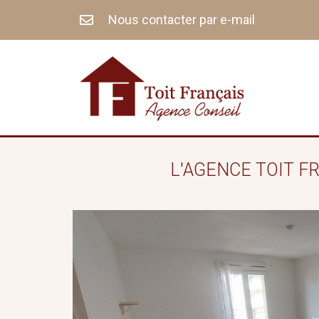
Aller
Nous contacter par e-mail
au
contenu
L'AGENCE TOIT F