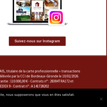
Suivez-nous sur Instagram
, titulaire de la carte professionnelle « transactions
délivrée par la CCI de Bordeaux-Gironde le 10/02/2026.
ie : 110.000,00 € - Contrats n° : 28384TRA172 et
EX 9 - Contrat n° : A 141728202
 seul et unique associé et seul et unique gérant,
 site, nous supposerons que vous en êtes satisfait.
1 2017 000 016 571, valable jusqu'au 9 février 2029 et