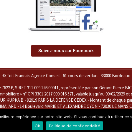
Suivez-nous sur Facebook
© Toit Francais Agence Conseil - 61 cours de verdun - 33000 Bordeaux
22 €, SIRET 311 009 146 00011, représentée par son Gérant Pierre BICAIS
obilière » n° CPI 3301 2017 000 016 571, valable jusqu'au 09/02/2029 et 
UR KUPKA B - 92919 PARIS LA DEFENSE CEDEX - Montant de chaque garant
MMA IARD - 14 Boulevard MARIE ET ALEXANDRE OYON - 72030 LE MANS CED
CONSEIL'' est représentée par Monsieur Pierre BICAIS, en sa qualité de
eilleure expérience sur notre site web. Si vous continuez à utiliser ce
ur immeubles et fonds de commerce » et « Gestion Immobilière », n° CPI 330
délivrée par la CCI de Bordeaux-Gironde le 10 février 2026
Ok
Politique de confidentialité