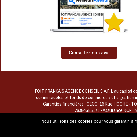
Consultez nos avis
TOIT FRANÇAIS AGENCE CONSEIL S.A.R.L au capital de 76
sur immeubles et fonds de commerce » et « gestion imm
Garanties financières : CEGC- 16 Rue HOCHE - TO
28384GES171 - Assurance RCP : 
La société dénommée ''SARL TOIT FRANÇAIS AGENCE 
Nous utilisons des cookies pour vous garantir la m
titulaire de la carte professionnelle « Transaction s