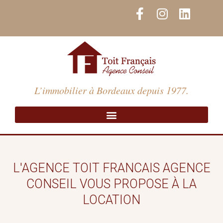
Aller
F
I
L
au
a
n
i
contenu
c
s
n
e
t
k
b
a
e
o
g
d
o
r
i
L’immobilier à Bordeaux depuis 1977.
k
a
n
-
m
f
L'AGENCE TOIT FRANCAIS AGENCE
CONSEIL VOUS PROPOSE À LA
LOCATION