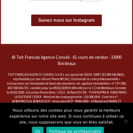
Suivez-nous sur Instagram
© Toit Francais Agence Conseil - 61 cours de verdun - 33000
Bordeaux
TOIT FRANÇAIS AGENCE CONSEIL S.A.R.L au capital de 7622 €, SIRET 311 009 146 00011,
représentée par son Gérant Pierre BICAIS, titulaire de la carte professionnelle «
transactions sur immeubles et fonds de commerce » et « gestion immobilière » n° CPI 3301
2017 000 016 571, valable jusqu'au 09/02/2029 et délivrée par la CCI de Bordeaux-Gironde
le 10/02/2026. Garanties financières : CEGC- 16 Rue HOCHE - TOUR KUPKA B - 92919 PARIS
LA DEFENSE CEDEX - Montant de chaque garantie : 110.000,00 € - Contrats n° :
28384TRA172 et 28384GES171 - Assurance RCP : MMA IARD - 14 Boulevard MARIE ET
ALEXANDRE OYON - 72030 LE MANS CEDEX 9 - Contrat n° : A 141728202
Nous utilisons des cookies pour vous garantir la meilleure
La société dénommée ''SARL TOIT FRANÇAIS AGENCE CONSEIL'' est représentée par
Monsieur Pierre BICAIS, en sa qualité de seul et unique associé et seul et unique gérant,
expérience sur notre site web. Si vous continuez à utiliser ce
titulaire de la carte professionnelle « Transaction sur immeubles et fonds de commerce »
site, nous supposerons que vous en êtes satisfait.
et « Gestion Immobilière », n° CPI 3301 2017 000 016 571, valable jusqu'au 9 février 2029 et
délivrée par la CCI de Bordeaux-Gironde le 10 février 2026
Ok
Politique de confidentialité