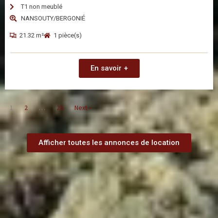
T1 non meublé
NANSOUTY/BERGONIÉ
21.32 m²
1 pièce(s)
En savoir +
1
2
…
28
Next »
Afficher toutes les annonces de location