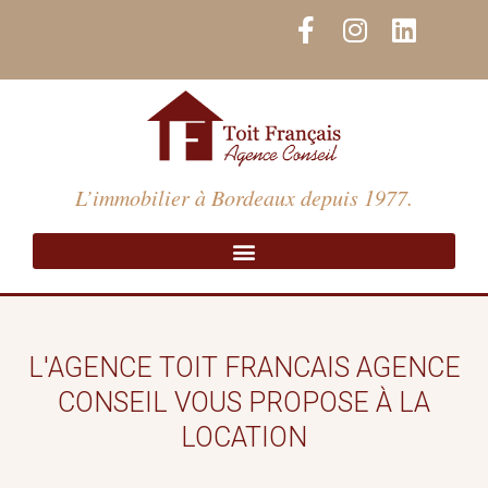
Aller
F
I
L
au
a
n
i
contenu
c
s
n
e
t
k
b
a
e
o
g
d
o
r
i
L’immobilier à Bordeaux depuis 1977.
k
a
n
-
m
f
L'AGENCE TOIT FRANCAIS AGENCE
CONSEIL VOUS PROPOSE À LA
LOCATION