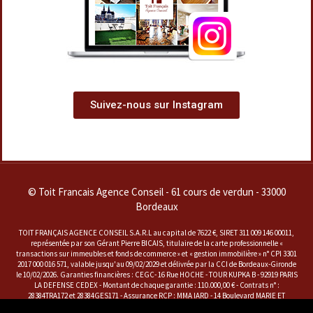
Suivez-nous sur Instagram
© Toit Francais Agence Conseil - 61 cours de verdun - 33000
Bordeaux
TOIT FRANÇAIS AGENCE CONSEIL S.A.R.L au capital de 7622 €, SIRET 311 009 146 00011,
représentée par son Gérant Pierre BICAIS, titulaire de la carte professionnelle «
transactions sur immeubles et fonds de commerce » et « gestion immobilière » n° CPI 3301
2017 000 016 571, valable jusqu'au 09/02/2029 et délivrée par la CCI de Bordeaux-Gironde
le 10/02/2026. Garanties financières : CEGC- 16 Rue HOCHE - TOUR KUPKA B - 92919 PARIS
LA DEFENSE CEDEX - Montant de chaque garantie : 110.000,00 € - Contrats n° :
28384TRA172 et 28384GES171 - Assurance RCP : MMA IARD - 14 Boulevard MARIE ET
ALEXANDRE OYON - 72030 LE MANS CEDEX 9 - Contrat n° : A 141728202