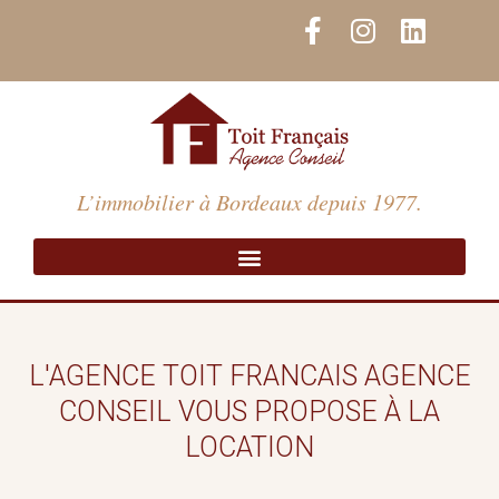
Aller
F
I
L
au
a
n
i
contenu
c
s
n
e
t
k
b
a
e
o
g
d
o
r
i
L’immobilier à Bordeaux depuis 1977.
k
a
n
-
m
f
L'AGENCE TOIT FRANCAIS AGENCE
CONSEIL VOUS PROPOSE À LA
LOCATION