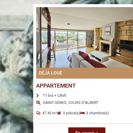
DÉJÀ LOUÉ
APPARTEMENT
T1 bis + CAVE
SAINT-GENES, COURS D'ALBERT
47.45 m²
3 pièce(s)
3 chambre(s)
En savoir +