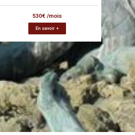
530€ /mois
En savoir +