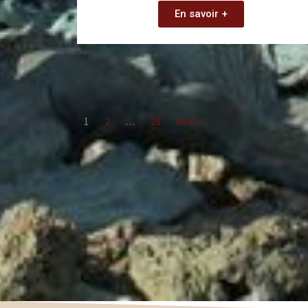
En savoir +
1
2
…
28
Next »