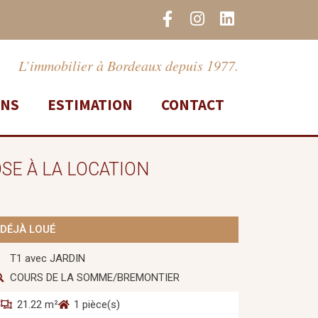
F
I
L
a
n
i
c
s
n
e
t
k
L’immobilier à Bordeaux depuis 1977.
b
a
e
o
g
d
ONS
ESTIMATION
CONTACT
o
r
i
k
a
n
-
m
f
SE À LA LOCATION
DÉJÀ LOUÉ
T1 avec JARDIN
COURS DE LA SOMME/BREMONTIER
21.22 m²
1 pièce(s)