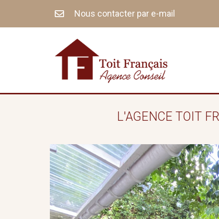
Aller
Nous contacter par e-mail
au
contenu
L'AGENCE TOIT F