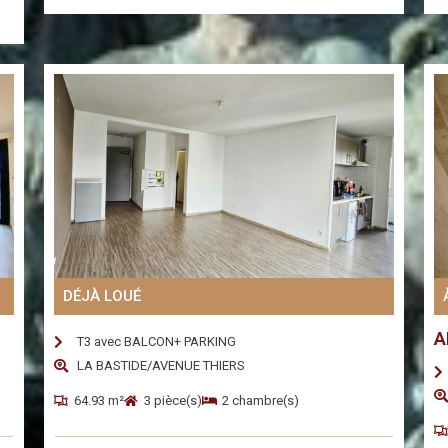
DÉJÀ LOUÉ
A
T3 avec BALCON+ PARKING
LA BASTIDE/AVENUE THIERS
64.93 m²
3 pièce(s)
2 chambre(s)