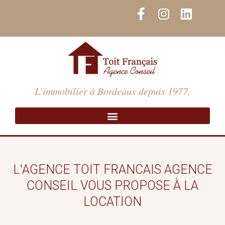
Aller
F
I
L
au
a
n
i
contenu
c
s
n
e
t
k
b
a
e
o
g
d
o
r
i
L’immobilier à Bordeaux depuis 1977.
k
a
n
-
m
f
L'AGENCE TOIT FRANCAIS AGENCE
CONSEIL VOUS PROPOSE À LA
LOCATION