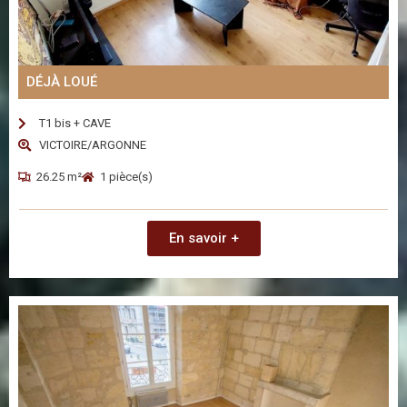
DÉJÀ LOUÉ
T1 bis + CAVE
VICTOIRE/ARGONNE
26.25 m²
1 pièce(s)
En savoir +