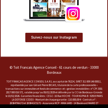
Suivez-nous sur Instagram
© Toit Francais Agence Conseil - 61 cours de verdun - 33000
Bordeaux
TOIT FRANÇAIS AGENCE CONSEIL S.A.R.L au capital de 7622 €, SIRET 311 009 146 00011,
représentée par son Gérant Pierre BICAIS, titulaire de la carte professionnelle «
transactions sur immeubles et fonds de commerce » et « gestion immobilière » n° CPI 3301
2017 000 016 571, valable jusqu'au 09/02/2029 et délivrée par la CCI de Bordeaux-Gironde
le 10/02/2026. Garanties financières : CEGC- 16 Rue HOCHE - TOUR KUPKA B - 92919 PARIS
LA DEFENSE CEDEX - Montant de chaque garantie : 110.000,00 € - Contrats n° :
28384TRA172 et 28384GES171 - Assurance RCP : MMA IARD - 14 Boulevard MARIE ET
ALEXANDRE OYON - 72030 LE MANS CEDEX 9 - Contrat n° : A 141728202