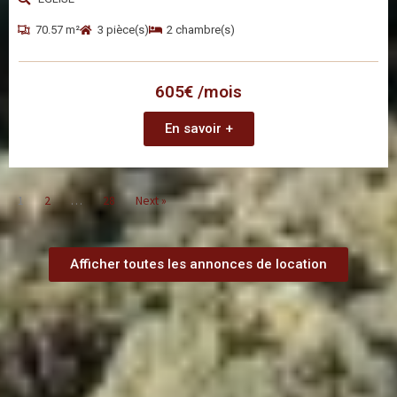
70.57 m²
3 pièce(s)
2 chambre(s)
605€ /mois
En savoir +
1
2
…
28
Next »
Afficher toutes les annonces de location