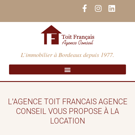
Aller
F
I
L
au
a
n
i
contenu
c
s
n
e
t
k
b
a
e
o
g
d
o
r
i
L’immobilier à Bordeaux depuis 1977.
k
a
n
-
m
f
L'AGENCE TOIT FRANCAIS AGENCE
CONSEIL VOUS PROPOSE À LA
LOCATION