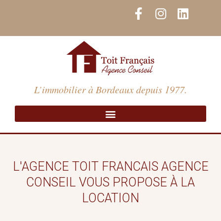
Aller
F
I
L
au
a
n
i
contenu
c
s
n
e
t
k
b
a
e
o
g
d
o
r
i
L’immobilier à Bordeaux depuis 1977.
k
a
n
-
m
f
L'AGENCE TOIT FRANCAIS AGENCE
CONSEIL VOUS PROPOSE À LA
LOCATION