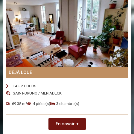
DÉJÀ LOUÉ
T4 + 2 COURS
SAINT-BRUNO / MERIADECK
69.38 m²
4 pièce(s)
3 chambre(s)
En savoir +