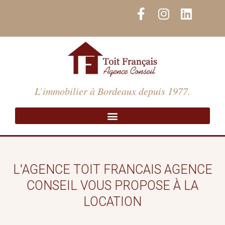
Aller
F
I
L
au
a
n
i
contenu
c
s
n
e
t
k
b
a
e
o
g
d
o
r
i
L’immobilier à Bordeaux depuis 1977.
k
a
n
-
m
f
L'AGENCE TOIT FRANCAIS AGENCE
CONSEIL VOUS PROPOSE À LA
LOCATION