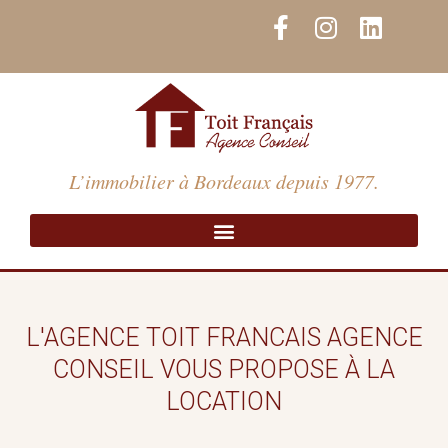
Aller
F
I
L
au
a
n
i
contenu
c
s
n
e
t
k
b
a
e
o
g
d
o
r
i
L’immobilier à Bordeaux depuis 1977.
k
a
n
-
m
f
L'AGENCE TOIT FRANCAIS AGENCE
CONSEIL VOUS PROPOSE À LA
LOCATION