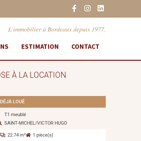
F
I
L
a
n
i
c
s
n
e
t
k
L’immobilier à Bordeaux depuis 1977.
b
a
e
o
g
d
ONS
ESTIMATION
CONTACT
o
r
i
k
a
n
-
m
f
SE À LA LOCATION
DÉJÀ LOUÉ
T1 meublé
SAINT-MICHEL/VICTOR HUGO
22.74 m²
1 pièce(s)