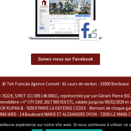
Suivez-nous sur Facebook
© Toit Francais Agence Conseil - 61 cours de verdun - 33000 Bordeaux
22 €, SIRET 311 009 146 00011, représentée par son Gérant Pierre BICAIS
obilière » n° CPI 3301 2017 000 016 571, valable jusqu'au 09/02/2029 et 
UR KUPKA B - 92919 PARIS LA DEFENSE CEDEX - Montant de chaque garant
MMA IARD - 14 Boulevard MARIE ET ALEXANDRE OYON - 72030 LE MANS CED
CONSEIL'' est représentée par Monsieur Pierre BICAIS, en sa qualité de
eilleure expérience sur notre site web. Si vous continuez à utiliser ce
ur immeubles et fonds de commerce » et « Gestion Immobilière », n° CPI 330