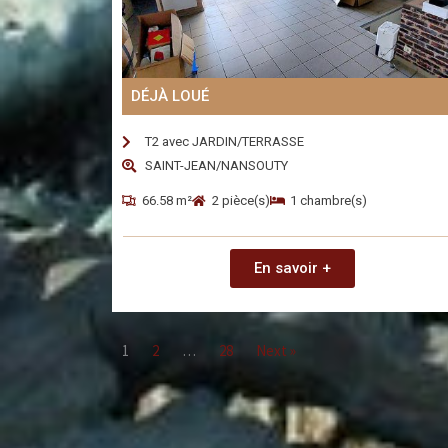
DÉJÀ LOUÉ
T2 avec JARDIN/TERRASSE
SAINT-JEAN/NANSOUTY
66.58 m²
2 pièce(s)
1 chambre(s)
En savoir +
1
2
…
28
Next »