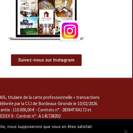
Suivez-nous sur Instagram
, titulaire de la carte professionnelle « transactions
délivrée par la CCI de Bordeaux-Gironde le 10/02/2026.
ie : 110.000,00 € - Contrats n° : 28384TRA172 et
EX 9 - Contrat n° : A 141728202
 seul et unique associé et seul et unique gérant,
 site, nous supposerons que vous en êtes satisfait.
1 2017 000 016 571, valable jusqu'au 9 février 2029 et