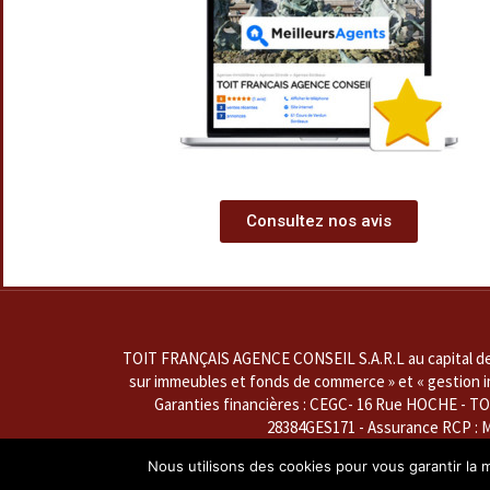
Consultez nos avis
TOIT FRANÇAIS AGENCE CONSEIL S.A.R.L au capital de 76
sur immeubles et fonds de commerce » et « gestion imm
Garanties financières : CEGC- 16 Rue HOCHE - TO
28384GES171 - Assurance RCP : 
La société dénommée ''SARL TOIT FRANÇAIS AGENCE 
Nous utilisons des cookies pour vous garantir la m
titulaire de la carte professionnelle « Transaction s