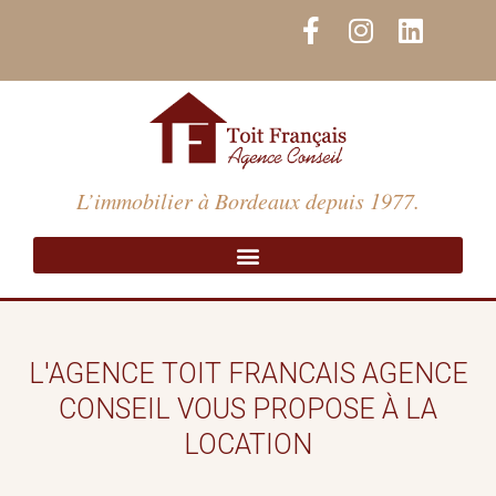
Aller
F
I
L
au
a
n
i
contenu
c
s
n
e
t
k
b
a
e
o
g
d
o
r
i
L’immobilier à Bordeaux depuis 1977.
k
a
n
-
m
f
L'AGENCE TOIT FRANCAIS AGENCE
CONSEIL VOUS PROPOSE À LA
LOCATION