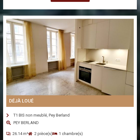
DÉJÀ LOUÉ
T1 BIS non meublé, Pey Berland
PEY BERLAND
26.14 m²
2 pièce(s)
1 chambre(s)