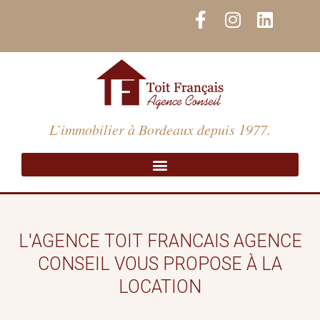
Aller
F
I
L
au
a
n
i
contenu
c
s
n
e
t
k
b
a
e
o
g
d
o
r
i
L’immobilier à Bordeaux depuis 1977.
k
a
n
-
m
f
L'AGENCE TOIT FRANCAIS AGENCE
CONSEIL VOUS PROPOSE À LA
LOCATION