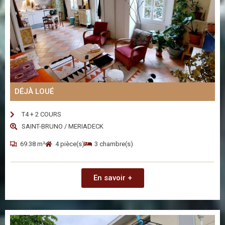
DÉJÀ LOUÉ
T4 + 2 COURS
SAINT-BRUNO / MERIADECK
69.38 m²
4 pièce(s)
3 chambre(s)
En savoir +