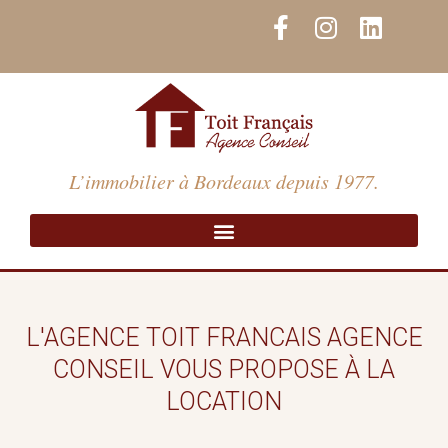
Aller
F
I
L
au
a
n
i
contenu
c
s
n
e
t
k
b
a
e
o
g
d
o
r
i
L’immobilier à Bordeaux depuis 1977.
k
a
n
-
m
f
L'AGENCE TOIT FRANCAIS AGENCE
CONSEIL VOUS PROPOSE À LA
LOCATION