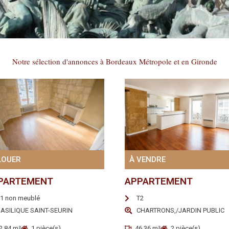
Notre sélection d'annonces à Bordeaux Métropole et en Gironde
LOUER
À VENDRE
PARTEMENT
APPARTEMENT
1 non meublé
T2
ASILIQUE SAINT-SEURIN
CHARTRONS,/JARDIN PUBLIC
2.84 m²
1 pièce(s)
46.36 m²
2 pièce(s)