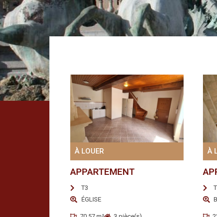
À LOUER
À 
APPARTEMENT
AP
T3
T
ÉGLISE
B
70.57 m²
3 pièce(s)
2