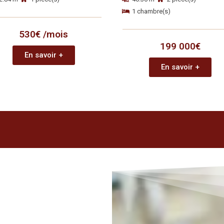
1 chambre(s)
530€ /mois
199 000€
En savoir +
En savoir +