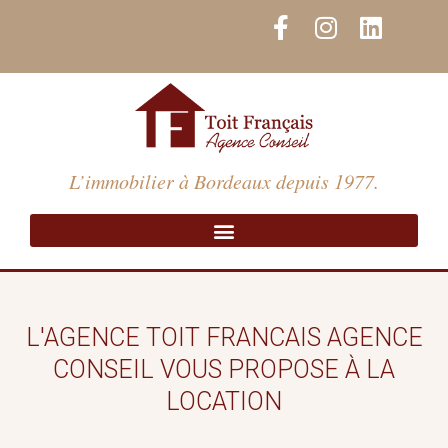
Aller
F
I
L
au
a
n
i
contenu
c
s
n
e
t
k
b
a
e
o
g
d
o
r
i
L’immobilier à Bordeaux depuis 1977.
k
a
n
-
m
f
L'AGENCE TOIT FRANCAIS AGENCE
CONSEIL VOUS PROPOSE À LA
LOCATION