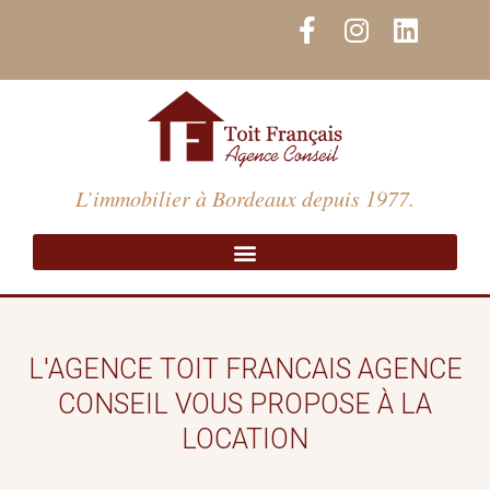
Aller
F
I
L
au
a
n
i
contenu
c
s
n
e
t
k
b
a
e
o
g
d
o
r
i
L’immobilier à Bordeaux depuis 1977.
k
a
n
-
m
f
L'AGENCE TOIT FRANCAIS AGENCE
CONSEIL VOUS PROPOSE À LA
LOCATION