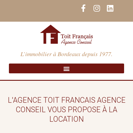
Aller
F
I
L
au
a
n
i
contenu
c
s
n
e
t
k
b
a
e
o
g
d
o
r
i
L’immobilier à Bordeaux depuis 1977.
k
a
n
-
m
f
L'AGENCE TOIT FRANCAIS AGENCE
CONSEIL VOUS PROPOSE À LA
LOCATION