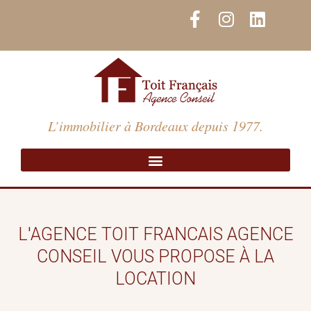
Aller
F
I
L
au
a
n
i
contenu
c
s
n
e
t
k
b
a
e
o
g
d
o
r
i
L’immobilier à Bordeaux depuis 1977.
k
a
n
-
m
f
L'AGENCE TOIT FRANCAIS AGENCE
CONSEIL VOUS PROPOSE À LA
LOCATION