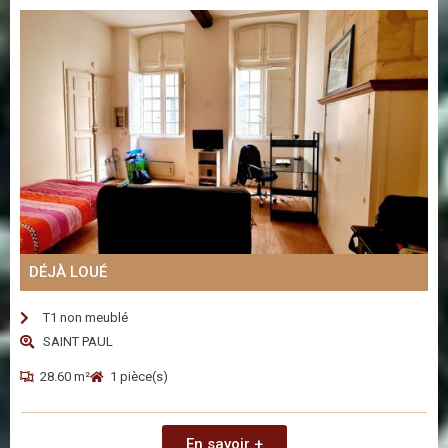
DÉJÀ LOUÉ
T1 non meublé
SAINT PAUL
28.60 m²
1 pièce(s)
En savoir +