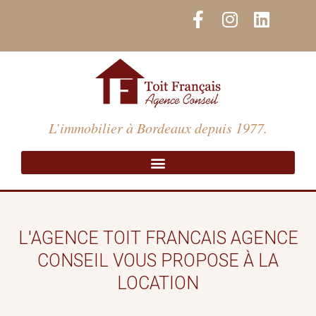
Aller
F
I
L
au
a
n
i
contenu
c
s
n
e
t
k
b
a
e
o
g
d
o
r
i
L’immobilier à Bordeaux depuis 1977.
k
a
n
-
m
f
L'AGENCE TOIT FRANCAIS AGENCE
CONSEIL VOUS PROPOSE À LA
LOCATION