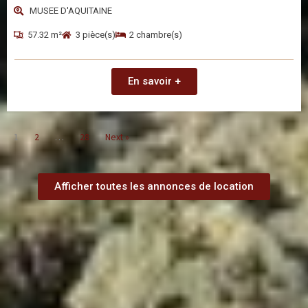
MUSEE D'AQUITAINE
57.32 m²
3 pièce(s)
2 chambre(s)
En savoir +
1
2
…
28
Next »
Afficher toutes les annonces de location