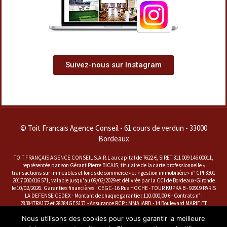
Suivez-nous sur Instagram
© Toit Francais Agence Conseil - 61 cours de verdun - 33000
Bordeaux
TOIT FRANÇAIS AGENCE CONSEIL S.A.R.L au capital de 7622 €, SIRET 311 009 146 00011,
représentée par son Gérant Pierre BICAIS, titulaire de la carte professionnelle «
transactions sur immeubles et fonds de commerce » et « gestion immobilière » n° CPI 3301
2017 000 016 571, valable jusqu'au 09/02/2029 et délivrée par la CCI de Bordeaux-Gironde
le 10/02/2026. Garanties financières : CEGC- 16 Rue HOCHE - TOUR KUPKA B - 92919 PARIS
LA DEFENSE CEDEX - Montant de chaque garantie : 110.000,00 € - Contrats n° :
28384TRA172 et 28384GES171 - Assurance RCP : MMA IARD - 14 Boulevard MARIE ET
ALEXANDRE OYON - 72030 LE MANS CEDEX 9 - Contrat n° : A 141728202
Nous utilisons des cookies pour vous garantir la meilleure
La société dénommée ''SARL TOIT FRANÇAIS AGENCE CONSEIL'' est représentée par
Monsieur Pierre BICAIS, en sa qualité de seul et unique associé et seul et unique gérant,