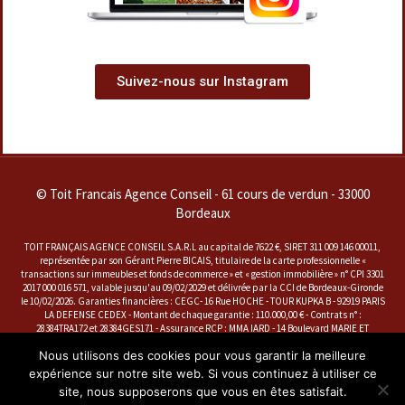
Suivez-nous sur Instagram
© Toit Francais Agence Conseil - 61 cours de verdun - 33000
Bordeaux
TOIT FRANÇAIS AGENCE CONSEIL S.A.R.L au capital de 7622 €, SIRET 311 009 146 00011,
représentée par son Gérant Pierre BICAIS, titulaire de la carte professionnelle «
transactions sur immeubles et fonds de commerce » et « gestion immobilière » n° CPI 3301
2017 000 016 571, valable jusqu'au 09/02/2029 et délivrée par la CCI de Bordeaux-Gironde
le 10/02/2026. Garanties financières : CEGC- 16 Rue HOCHE - TOUR KUPKA B - 92919 PARIS
LA DEFENSE CEDEX - Montant de chaque garantie : 110.000,00 € - Contrats n° :
28384TRA172 et 28384GES171 - Assurance RCP : MMA IARD - 14 Boulevard MARIE ET
ALEXANDRE OYON - 72030 LE MANS CEDEX 9 - Contrat n° : A 141728202
Nous utilisons des cookies pour vous garantir la meilleure
La société dénommée ''SARL TOIT FRANÇAIS AGENCE CONSEIL'' est représentée par
Monsieur Pierre BICAIS, en sa qualité de seul et unique associé et seul et unique gérant,
expérience sur notre site web. Si vous continuez à utiliser ce
titulaire de la carte professionnelle « Transaction sur immeubles et fonds de commerce »
site, nous supposerons que vous en êtes satisfait.
et « Gestion Immobilière », n° CPI 3301 2017 000 016 571, valable jusqu'au 9 février 2029 et