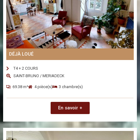
DÉJÀ LOUÉ
T4 + 2 COURS
SAINT-BRUNO / MERIADECK
69.38 m²
4 pièce(s)
3 chambre(s)
En savoir +