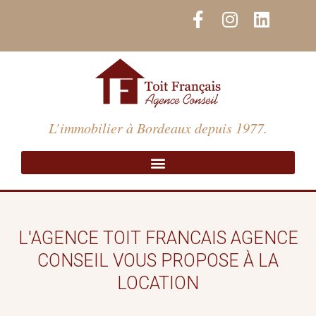
Aller
F
I
L
au
a
n
i
contenu
c
s
n
e
t
k
b
a
e
o
g
d
o
r
i
L’immobilier à Bordeaux depuis 1977.
k
a
n
-
m
f
L'AGENCE TOIT FRANCAIS AGENCE
CONSEIL VOUS PROPOSE À LA
LOCATION